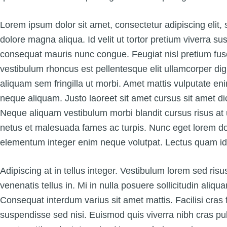
Lorem ipsum dolor sit amet, consectetur adipiscing elit,
dolore magna aliqua. Id velit ut tortor pretium viverra su
consequat mauris nunc congue. Feugiat nisl pretium fusce
vestibulum rhoncus est pellentesque elit ullamcorper dig
aliquam sem fringilla ut morbi. Amet mattis vulputate enim 
neque aliquam. Justo laoreet sit amet cursus sit amet di
Neque aliquam vestibulum morbi blandit cursus risus at u
netus et malesuada fames ac turpis. Nunc eget lorem dol
elementum integer enim neque volutpat. Lectus quam id 
Adipiscing at in tellus integer. Vestibulum lorem sed risus
venenatis tellus in. Mi in nulla posuere sollicitudin aliqu
Consequat interdum varius sit amet mattis. Facilisi cra
suspendisse sed nisi. Euismod quis viverra nibh cras pul