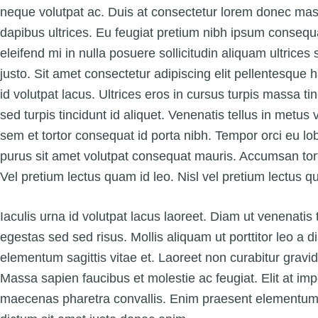
neque volutpat ac. Duis at consectetur lorem donec mas
dapibus ultrices. Eu feugiat pretium nibh ipsum consequa
eleifend mi in nulla posuere sollicitudin aliquam ultrices
justo. Sit amet consectetur adipiscing elit pellentesque h
id volutpat lacus. Ultrices eros in cursus turpis massa tin
sed turpis tincidunt id aliquet. Venenatis tellus in metus
sem et tortor consequat id porta nibh. Tempor orci eu lo
purus sit amet volutpat consequat mauris. Accumsan to
Vel pretium lectus quam id leo. Nisl vel pretium lectus q
Iaculis urna id volutpat lacus laoreet. Diam ut venenati
egestas sed sed risus. Mollis aliquam ut porttitor leo a di
elementum sagittis vitae et. Laoreet non curabitur gravi
Massa sapien faucibus et molestie ac feugiat. Elit at im
maecenas pharetra convallis. Enim praesent elementum fac