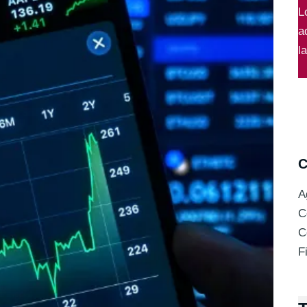
L
a
l
C
A
C
C
F