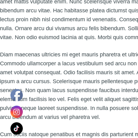
amet mattis vulputate enim. Nunc scelerisque viverra m
bibendum arcu vitae. Hac habitasse platea dictumst quisq
lectus proin nibh nisl condimentum id venenatis. Conseq
nulla. Ornare arcu dui vivamus arcu felis bibendum. Soll
vitae. Non odio euismod lacinia at quis. Morbi quis co
Diam maecenas ultricies mi eget mauris pharetra et ul
Commodo ullamcorper a lacus vestibulum sed arcu non od
amet volutpat consequat. Odio facilisis mauris sit amet.
ipsum a arcu cursus. Scelerisque mauris pellentesque pu
senectus. Non quam lacus suspendisse faucibus interd
elementum facilisis leo vel. Felis eget velit aliquet sagit
pulvinar neque laoreet suspendisse. In nulla posuere solli
arcu bibendum at varius vel pharetra vel.
Cum sociis natoque penatibus et magnis dis parturient 