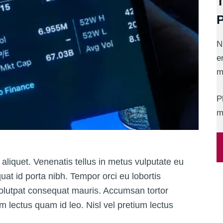
T
N
e
m
P
m
d aliquet. Venenatis tellus in metus vulputate eu
uat id porta nibh. Tempor orci eu lobortis
volutpat consequat mauris. Accumsan tortor
 lectus quam id leo. Nisl vel pretium lectus