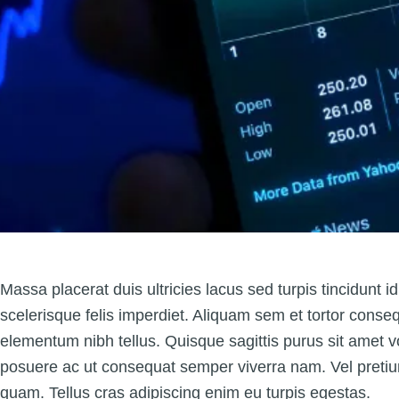
Massa placerat duis ultricies lacus sed turpis tincidunt i
scelerisque felis imperdiet. Aliquam sem et tortor conseq
elementum nibh tellus. Quisque sagittis purus sit amet 
posuere ac ut consequat semper viverra nam. Vel pretium
quam. Tellus cras adipiscing enim eu turpis egestas.