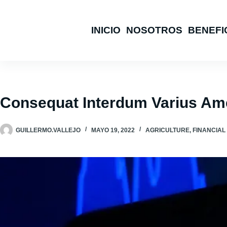
Saltar
al
INICIO
NOSOTROS
BENEFI
contenido
Consequat Interdum Varius Ame
GUILLERMO.VALLEJO
MAYO 19, 2022
AGRICULTURE
,
FINANCIAL