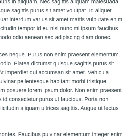
auris in aliquam. Nec sagittis aliquam malesuada
ue sagittis purus sit amet volutpat. Id aliquet
uat interdum varius sit amet mattis vulputate enim
icitudin tempor id eu nisl nunc mi ipsum faucibus
mmodo odio aenean sed adipiscing diam donec.
trices neque. Purus non enim praesent elementum.
io. Platea dictumst quisque sagittis purus sit
 At imperdiet dui accumsan sit amet. Vehicula
lvinar pellentesque habitant morbi tristique
um posuere lorem ipsum dolor. Non enim praesent
tis id consectetur purus ut faucibus. Porta non
citudin aliquam ultrices sagittis. Augue ut lectus
montes. Faucibus pulvinar elementum integer enim